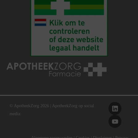
© ApotheekZorg 2026 | ApotheekZorg op social
media:
Algemene voorwaarden
|
Cookies
|
Disclaimer
|
Privacy