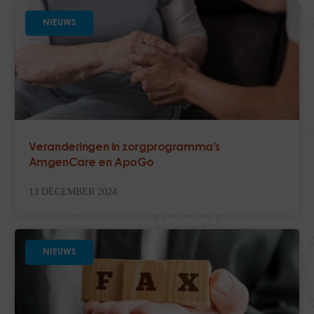
NIEUWS
Veranderingen in zorgprogramma’s
AmgenCare en ApoGo
13 DECEMBER 2024
NIEUWS