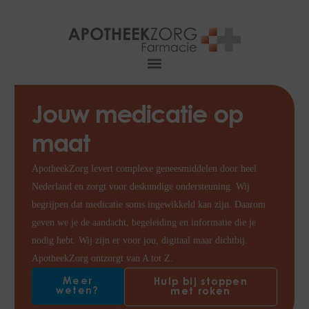
Jouw medicatie op
maat
ApotheekZorg levert complexe geneesmiddelen door heel
Nederland en zorgt voor deskundige ondersteuning. Wij
begrijpen dat medicatie soms ingewikkeld kan zijn. Daarom
geven we je de aandacht, begeleiding en informatie die je
nodig hebt. Wij zijn er voor jou, digitaal maar dichtbij.
ApotheekZorg ontzorgt van A tot Z.
Meer
Hulp bij stoppen
weten?
met roken