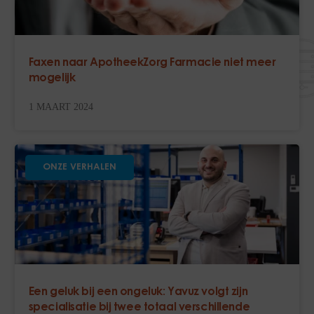
Faxen naar ApotheekZorg Farmacie niet meer
mogelijk
1 MAART 2024
ONZE VERHALEN
Een geluk bij een ongeluk: Yavuz volgt zijn
specialisatie bij twee totaal verschillende