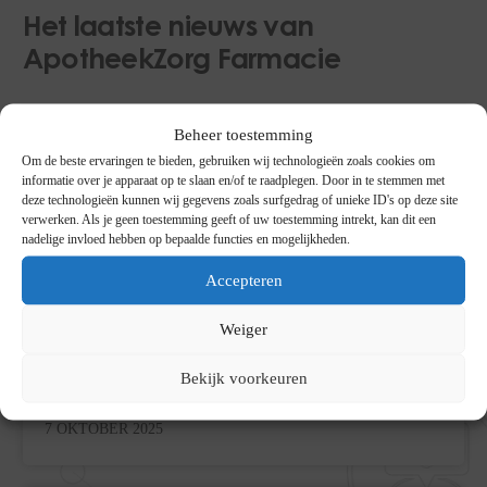
Het laatste nieuws van
ApotheekZorg Farmacie
Beheer toestemming
Om de beste ervaringen te bieden, gebruiken wij technologieën zoals cookies om
NIEUWS
informatie over je apparaat op te slaan en/of te raadplegen. Door in te stemmen met
deze technologieën kunnen wij gegevens zoals surfgedrag of unieke ID's op deze site
verwerken. Als je geen toestemming geeft of uw toestemming intrekt, kan dit een
nadelige invloed hebben op bepaalde functies en mogelijkheden.
Accepteren
Weiger
ApotheekZorg verwerkt recepten voor Fellos en
Bekijk voorkeuren
Goodweigh
7 OKTOBER 2025