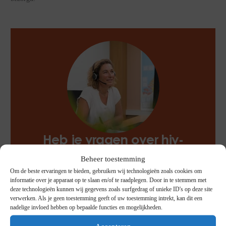
Heb je vragen over hiv-
medicatie?
Beheer toestemming
Onze zorgmedewerkers staan
Om de beste ervaringen te bieden, gebruiken wij technologieën zoals cookies om
informatie over je apparaat op te slaan en/of te raadplegen. Door in te stemmen met
voor je klaar!
deze technologieën kunnen wij gegevens zoals surfgedrag of unieke ID's op deze site
verwerken. Als je geen toestemming geeft of uw toestemming intrekt, kan dit een
ApotheekZorg Farmacie | Hiv-
nadelige invloed hebben op bepaalde functies en mogelijkheden.
medicatie
+31 88 033 91 00