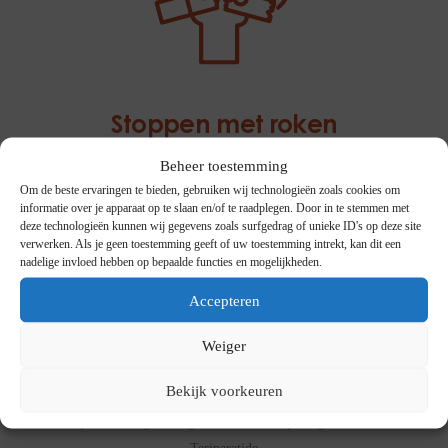
Stoppen met roken
Als je wel wíl stoppen, maar het lukt je niet alleen
Beheer toestemming
Om de beste ervaringen te bieden, gebruiken wij technologieën zoals cookies om
informatie over je apparaat op te slaan en/of te raadplegen. Door in te stemmen met
deze technologieën kunnen wij gegevens zoals surfgedrag of unieke ID's op deze site
verwerken. Als je geen toestemming geeft of uw toestemming intrekt, kan dit een
nadelige invloed hebben op bepaalde functies en mogelijkheden.
Accepteren
Weiger
Teriparatide
Bekijk voorkeuren
Wij bieden begeleiding en instructies bij het gebruik van