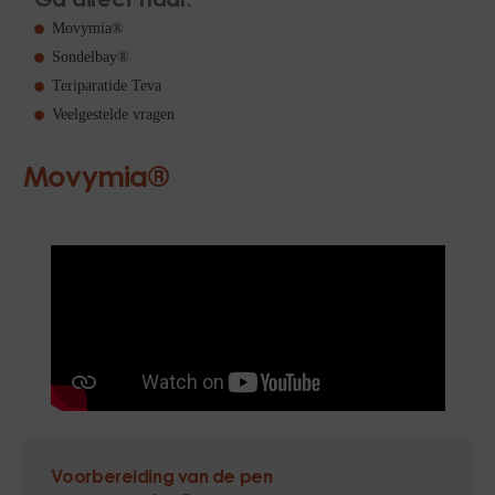
Ga direct naar:
Movymia®
Sondelbay®
Teriparatide Teva
Veelgestelde vragen
Movymia®
Voorbereiding van de pen