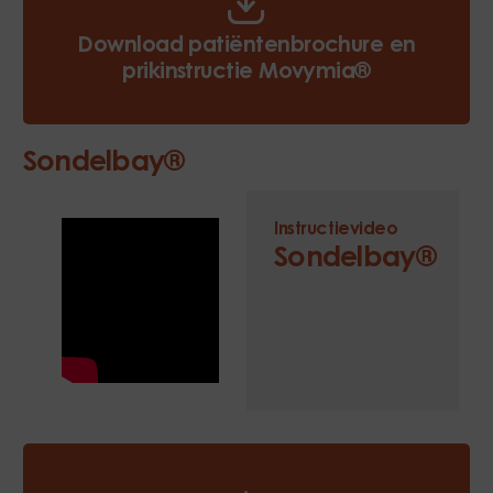
Download patiëntenbrochure en
prikinstructie Movymia®
Sondelbay®
Instructievideo
Sondelbay®