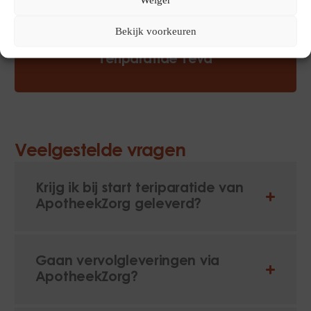
Bekijk voorkeuren
Download prikinstructie
Teriparatide Teva
Veelgestelde vragen
Krijg ik bij start teriparatide van
ApotheekZorg geleverd?
Gaan vervolgleveringen via
ApotheekZorg?