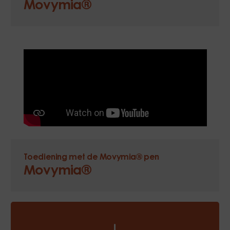
Movymia®
Toediening met de Movymia® pen
Movymia®