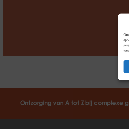
Om 
app
geg
toe
Ontzorging van A tot Z bij complexe