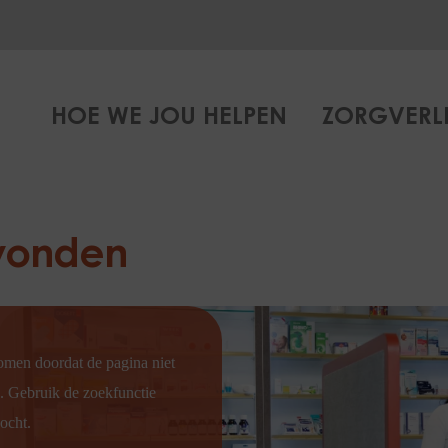
HOE WE JOU HELPEN
ZORGVERL
evonden
omen doordat de pagina niet
s. Gebruik de zoekfunctie
ocht.