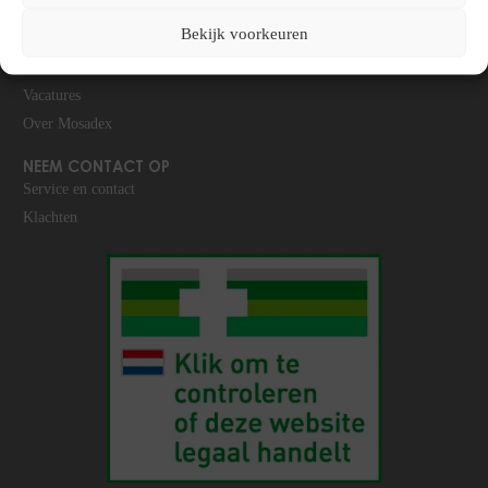
Bekijk voorkeuren
LEER ONS KENNEN
Over ons
Vacatures
Over Mosadex
NEEM CONTACT OP
Service en contact
Klachten