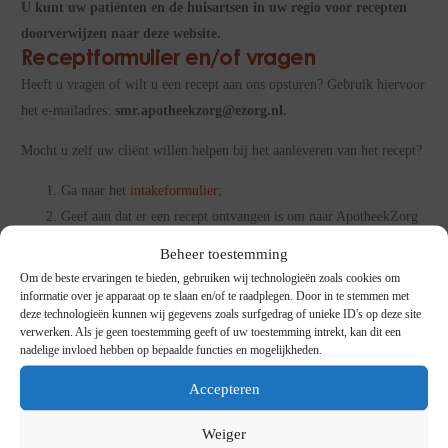
U kunt uw patiënten en de huisartsen in uw regio voor recepten
doorverwijzen naar deze website.
Receptformulier en/of vragen
Heeft u vragen of wilt u een recept aan ons opsturen? Gebruik hiervoor
het e-mailadres:
smr.apotheekzorg@ezorg.nl.
Mocht u zelf uw cliënt willen helpen bij het aanleveren van het recept?
Ga naar het
intakeformulier
;
Geef aan dat er een recept ontvangen is om naar ApotheekZorg
op te sturen;
Beheer toestemming
Maak een scan/foto van het recept;
Om de beste ervaringen te bieden, gebruiken wij technologieën zoals cookies om
Volg nu verder de instructies op het formulier;
informatie over je apparaat op te slaan en/of te raadplegen. Door in te stemmen met
deze technologieën kunnen wij gegevens zoals surfgedrag of unieke ID's op deze site
Vul de vragenlijst zo volledig mogelijk in en druk op verzenden.
verwerken. Als je geen toestemming geeft of uw toestemming intrekt, kan dit een
nadelige invloed hebben op bepaalde functies en mogelijkheden.
Ga naar intakeformulier
Accepteren
Weiger