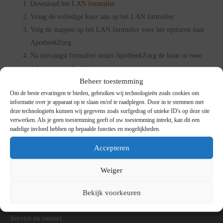
Download het
LAN formulier
Vraag de volledige kuur aan op het LAN formulier
Volg de stappen op het LAN formulier voor het opsturen naar
ApotheekZorg
Na ontvangst formulier stuurt ApotheekZorg de kuur in twee
delen op naar de cliënt
Beheer toestemming
LAN Formulier
Om de beste ervaringen te bieden, gebruiken wij technologieën zoals cookies om
informatie over je apparaat op te slaan en/of te raadplegen. Door in te stemmen met
deze technologieën kunnen wij gegevens zoals surfgedrag of unieke ID's op deze site
verwerken. Als je geen toestemming geeft of uw toestemming intrekt, kan dit een
nadelige invloed hebben op bepaalde functies en mogelijkheden.
Accepteren
LEER ONS KENNEN
Over ons
Weiger
Vacatures
Over Mosadex
Bekijk voorkeuren
NEEM CONTACT OP
Service en contact