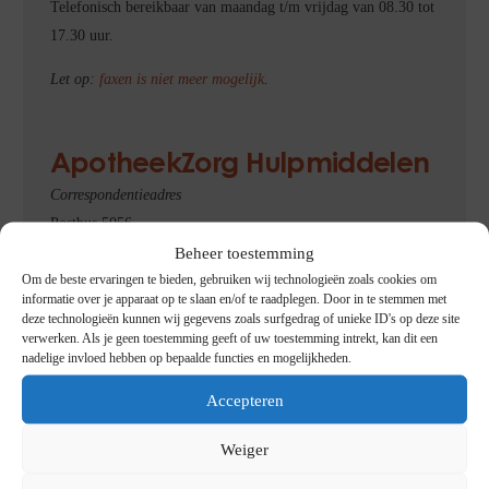
Telefonisch bereikbaar van maandag t/m vrijdag van 08.30 tot
17.30 uur.
Let op:
faxen is niet meer mogelijk
.
ApotheekZorg Hulpmiddelen
Correspondentieadres
Postbus 5056
6130 PB
SITTARD
Beheer toestemming
Om de beste ervaringen te bieden, gebruiken wij technologieën zoals cookies om
Bezoekadres
informatie over je apparaat op te slaan en/of te raadplegen. Door in te stemmen met
deze technologieën kunnen wij gegevens zoals surfgedrag of unieke ID's op deze site
Poststraat 1
verwerken. Als je geen toestemming geeft of uw toestemming intrekt, kan dit een
6135 KR SITTARD
nadelige invloed hebben op bepaalde functies en mogelijkheden.
www.startenmethulpmiddelen.nl
Accepteren
088 044 07 74
Weiger
info@apotheekzorg-hulpmiddelen.nl