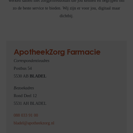
werken samen met zorgprofessionals die jou kennen en begrijpen om
zo de beste service te bieden. Wij zijn er voor jou, digitaal maar
dichtbij.
ApotheekZorg Farmacie
Correspondentieadres
Postbus 54
5530 AB
BLADEL
Bezoekadres
Rond Deel 12
5531 AH BLADEL
088 033 91 00
bladel@apotheekzorg.nl